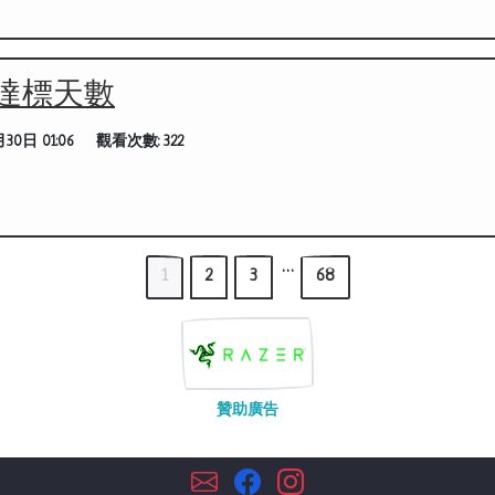
達標天數
30日 01:06
觀看次數:
322
…
1
2
3
68
贊助廣告