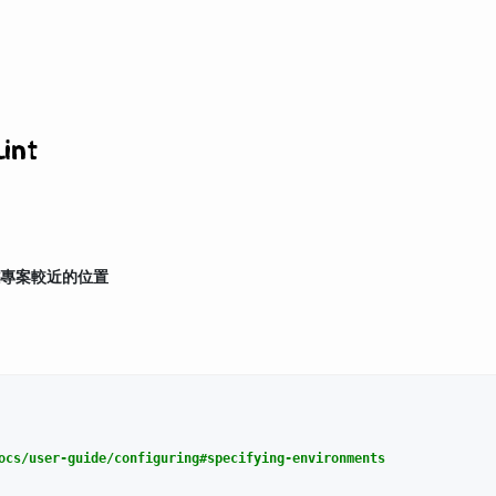
int
專案較近的位置
/user-guide/configuring#specifying-environments
