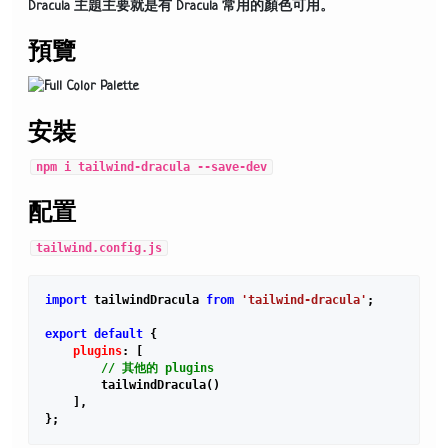
Dracula 主題主要就是有 Dracula 常用的顏色可用。
預覽
安裝
npm i tailwind-dracula --save-dev
配置
tailwind.config.js
import
 tailwindDracula 
from
'tailwind-dracula'
;

export
default
 {

plugins
: [

// 其他的 plugins
        tailwindDracula()

    ],
