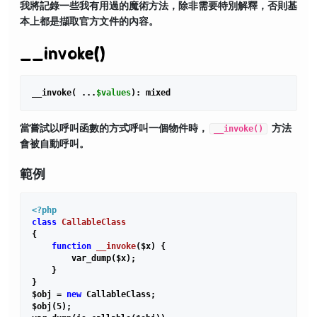
我將記錄一些我有用過的魔術方法，除非需要特別解釋，否則基
本上都是擷取官方文件的內容。
__invoke()
__invoke( ...
$values
當嘗試以呼叫函數的方式呼叫一個物件時，
__invoke()
方法
會被自動呼叫。
範例
<?php
class
CallableClass
{

function
__invoke
($x)
{

        var_dump($x);

    }

}

$obj = 
new
 CallableClass;

$obj(
5
);
