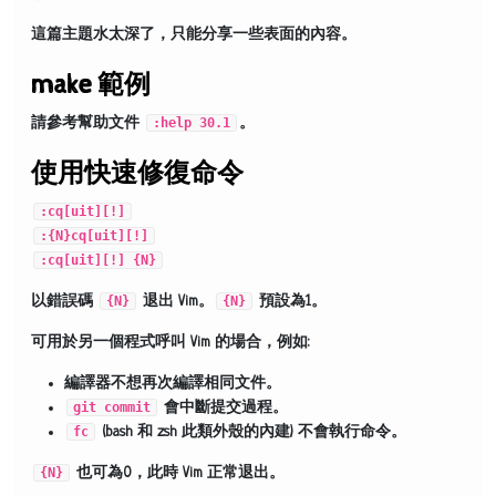
這篇主題水太深了，只能分享一些表面的內容。
make 範例
請參考幫助文件
:help 30.1
。
使用快速修復命令
:cq[uit][!]
:{N}cq[uit][!]
:cq[uit][!] {N}
以錯誤碼
{N}
退出 Vim。
{N}
預設為1。
可用於另一個程式呼叫 Vim 的場合，例如:
編譯器不想再次編譯相同文件。
git commit
會中斷提交過程。
fc
(bash 和 zsh 此類外殼的內建) 不會執行命令。
{N}
也可為0，此時 Vim 正常退出。